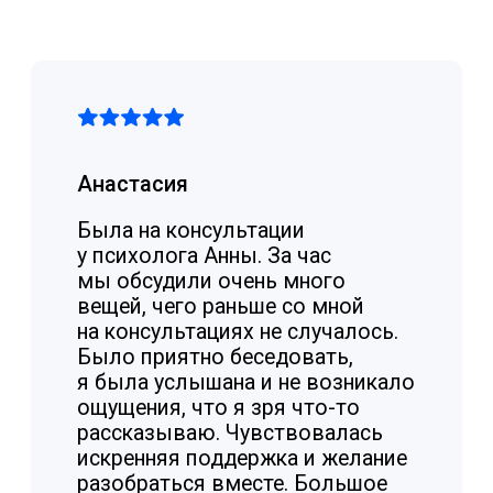
помогли понять и принять свои
особенности
[консультировала Ирина]
31.03.2025
Аля
Вели беседу с психологом
Полиной, могу с уверенностью
заявлять что она
квалифицированный
специалист, умеет находить
подход, я смогла раскрыться,
после первого же разговора
ощутила некую легкость, думаю
мы и дальше будем продолжать
наши беседы)
31.03.2025