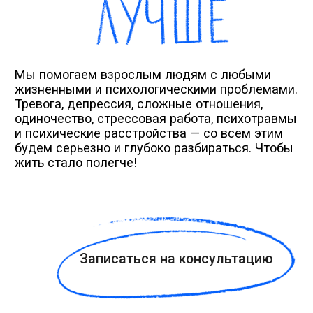
Записаться на консультацию
о команде и принципах
Команда, которой можно
доверять
ПРОСТО ЛЮДИ выросли из волонтерской
инициативы в профессиональный фонд
психологической помощи, который помогает
тысячам людей в год.
В команде работают только опытные психологи
с опытом более 3 лет. Все они имеют профильное
образование, интенсивную практику и опыт
кризисного консультирования на горячей линии.
Можно выбрать специалиста по направлениям:
клиническая психология
гештальт
КПТ
семейное консультирование