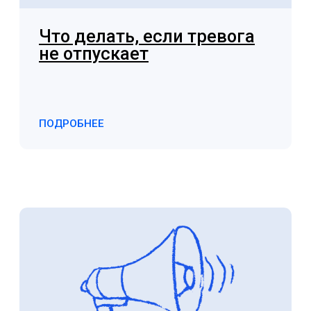
Москва, ул. Вавилова, 48
Проекты фонда реализуются при
поддержке:
Психологический центр
“
Псипросвет
”
Стажировка для психологов
Просто людей, которые направляют нам
пожертвования
© 2026