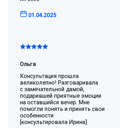
Подробнее
Псипросвет
Psyprosvet.ru — это ресурс для людей,
которые хотят разобраться в своем
психическом состоянии. На портале можно
найти достоверную и доступную
информацию о психических расстройствах
и методах их лечения. Без сложных
терминов, простыми словами.
Подробнее
Стажировка
для психологов
На клиентский базе фонда проводим
стажировки для начинающих психологов.
Это быстрый способ перейти от теории
к практике под сопровождением опытных