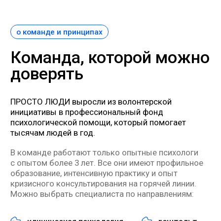
экзистенциальный подход
ЕMDR
психоанализ
транзактный анализ
арт-терапия
телесно-ориентированная
терапия
Главное — интегративный подход, когда метод
подбирается под конкретную ситуацию клиента,
а не наоборот.
наши психологи