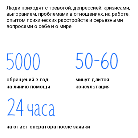
Евгения
Прошла классную консультацию
с психологом Алиной, после
чего вынесла для себя
несколько выводов и получила
инсайты, с которыми можно
работать дальше. До этого
не могла сформулировать
их себе
01.04.2025
Ольга
Консультация прошла
великолепно! Разговаривала
с замечательной дамой,
подарившей приятные эмоции
на оставшийся вечер. Мне