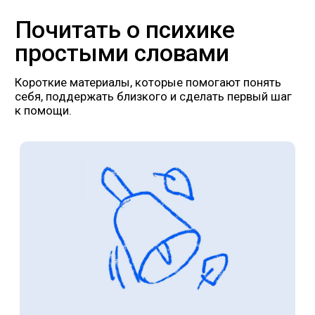
Психологи
Помочь фонду
Документы
Помощь при
Проекты
Отчеты
Правила
Связаться
с нами:
Анна
Мария
Оператор
Старший менеджер
+7 989 164 20 45
WhatsApp
Пишите СМС
Пишите на WhatsApp
Почитать в соцсетях
можно тут:
Псишкола
канал автора проекта - Марины Рис
Стажировка для психологов
канал для коллег
Адрес: