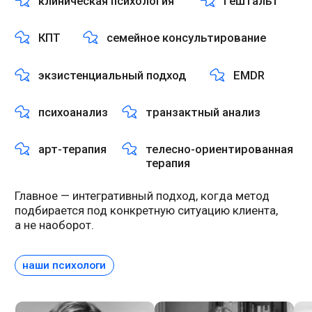
о нас в цифрах и отзывах клиентов
К нам обращаются
тысячи людей в год
Люди приходят с тревогой, депрессией, кризисами,
выгоранием, проблемами в отношениях, на работе,
опытом психических расстройств и серьезными
вопросами о себе и о мире.
обращений в год
минут длится
на линию помощи
консультация
на ответ оператора после заявки